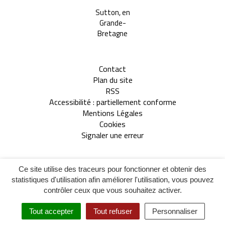
Apeldoorn, aux
Sutton, en
Tavarnelle Val 
Pays-bas
Grande-
Pesa, en Itali
Bretagne
Contact
Plan du site
RSS
Accessibilité : partiellement conforme
Mentions Légales
Cookies
Signaler une erreur
Inovagora
Site réalisé par
Ce site utilise des traceurs pour fonctionner et obtenir des
(ouverture
statistiques d'utilisation afin améliorer l'utilisation, vous pouvez
dans
contrôler ceux que vous souhaitez activer.
un
(ouverture
nouvel
dans
Tout accepter
Tout refuser
Personnaliser
onglet)
MENU
ESPACE DÉMARCHES
RECHERCHE
un