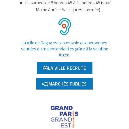
Le samedi de 8 heures 45 à 11 heures 45 (sauf
Mairie Aurélie Salel qui est fermée)
La Ville de Gagny est accessible aux personnes
sourdes ou malentendantes grâce à la solution
Acceo.
LA VILLE RECRUTE
(OUVERTURE DANS UN NOUVEL ONGLET)
MARCHÉS PUBLICS
(OUVERTURE DANS UN NOUVEL ONGLET)