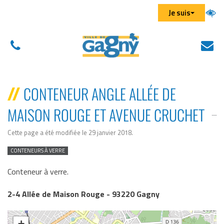
Aller au menu
Aller au contenu
Aller à la recherche
Gestion des traceurs
Je suis
01
N
(
43
éc
d
01
u
CONTENEUR ANGLE ALLÉE DE
43
n
MAISON ROUGE ET AVENUE CRUCHET
01
on
Cette page a été modifiée le 29 janvier 2018
.
CONTENEURS À VERRE
Conteneur à verre.
2-4 Allée de Maison Rouge - 93220 Gagny
+