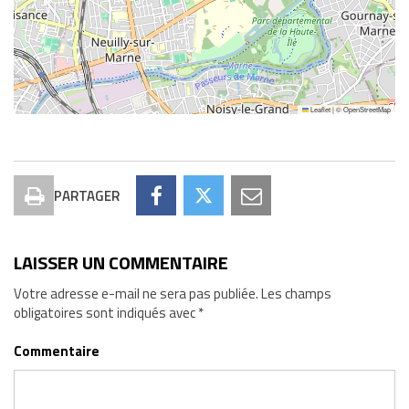
Leaflet
|
©
OpenStreetMap
PARTAGER
Imprimer
Partager
Partager
Partager
la
Conteneur
Conteneur
Conteneur
LAISSER UN COMMENTAIRE
page
angle
angle
angle
allée
allée
allée
Votre adresse e-mail ne sera pas publiée.
Les champs
obligatoires sont indiqués avec
*
de
de
de
Maison
Maison
Maison
Commentaire
Rouge
Rouge
Rouge