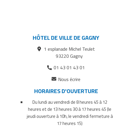
HÔTEL DE VILLE DE GAGNY
1 esplanade Michel Teulet
93220 Gagny
01 43 01 43 01
(ouverture
Nous écrire
dans
HORAIRES D'OUVERTURE
un
nouvel
Du lundi au vendredi de 8 heures 45 à 12
onglet)
heures et de 13 heures 30 à 17 heures 45 (le
jeudi ouverture à 10h, le vendredi fermeture à
17 heures 15)