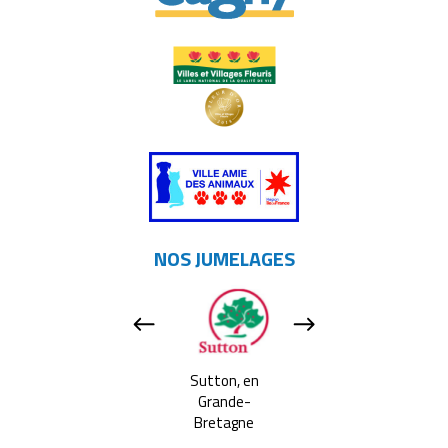
NOS JUMELAGES
Apeldoorn, aux
Sutton, en
Tavarnelle Val 
Pays-bas
Grande-
Pesa, en Itali
Bretagne