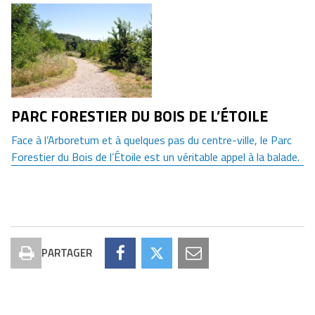
PARC FORESTIER DU BOIS DE L’ÉTOILE
Face à l’Arboretum et à quelques pas du centre-ville, le Parc
Forestier du Bois de l’Étoile est un véritable appel à la balade.
PARTAGER
Imprimer
Partager
Partager
Partager
la
Un
Un
Un
page
espace
espace
espace