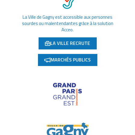
La Ville de Gagny est accessible aux personnes
sourdes ou malentendantes grâce à la solution
Acceo.
LA VILLE RECRUTE
(OUVERTURE DANS UN NOUVEL ONGLET)
MARCHÉS PUBLICS
(OUVERTURE DANS UN NOUVEL ONGLET)