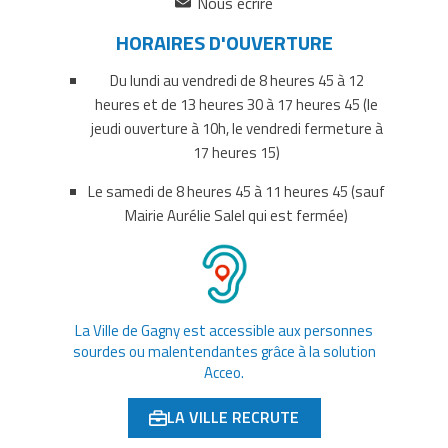
(ouverture
Nous écrire
dans
HORAIRES D'OUVERTURE
un
nouvel
Du lundi au vendredi de 8 heures 45 à 12
onglet)
heures et de 13 heures 30 à 17 heures 45 (le
jeudi ouverture à 10h, le vendredi fermeture à
17 heures 15)
Le samedi de 8 heures 45 à 11 heures 45 (sauf
Mairie Aurélie Salel qui est fermée)
La Ville de Gagny est accessible aux personnes
sourdes ou malentendantes grâce à la solution
Acceo.
LA VILLE RECRUTE
(OUVERTURE DANS UN NOUVEL ONGLET)