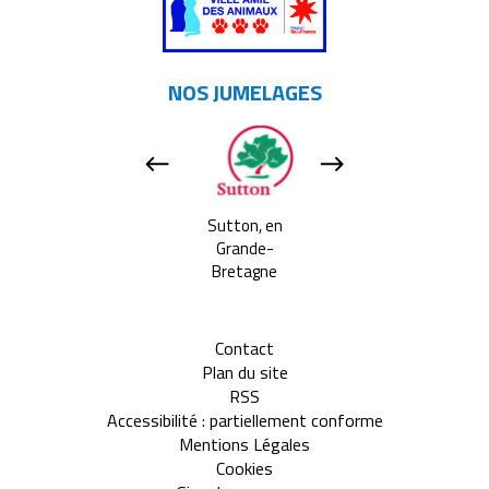
NOS JUMELAGES
Apeldoorn, aux
Sutton, en
Tavarnelle Val 
Pays-bas
Grande-
Pesa, en Itali
Bretagne
Contact
Plan du site
RSS
Accessibilité : partiellement conforme
Mentions Légales
Cookies