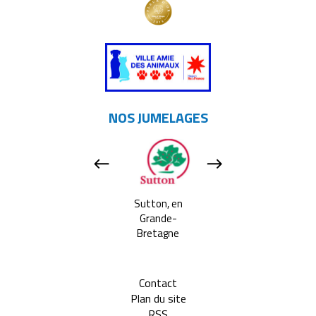
NOS JUMELAGES
Apeldoorn, aux
Sutton, en
Tavarnelle Val 
Pays-bas
Grande-
Pesa, en Itali
Bretagne
Contact
Plan du site
RSS