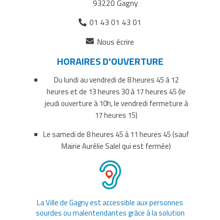
93220 Gagny
01 43 01 43 01
(ouverture
Nous écrire
dans
HORAIRES D'OUVERTURE
un
nouvel
Du lundi au vendredi de 8 heures 45 à 12
onglet)
heures et de 13 heures 30 à 17 heures 45 (le
jeudi ouverture à 10h, le vendredi fermeture à
17 heures 15)
Le samedi de 8 heures 45 à 11 heures 45 (sauf
Mairie Aurélie Salel qui est fermée)
La Ville de Gagny est accessible aux personnes
sourdes ou malentendantes grâce à la solution