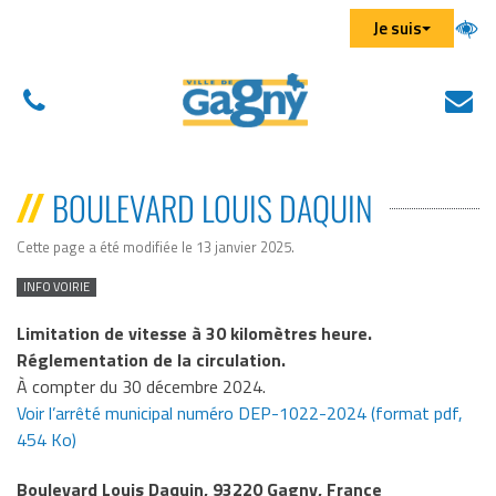
Aller au menu
Aller au contenu
Aller à la recherche
Gestion des traceurs
Je suis
01
N
(
43
éc
d
01
u
BOULEVARD LOUIS DAQUIN
43
n
01
on
Cette page a été modifiée le 13 janvier 2025
.
INFO VOIRIE
Limitation de vitesse à 30 kilomètres heure.
Réglementation de la circulation.
À compter du 30 décembre 2024.
Voir l’arrêté municipal numéro DEP-1022-2024 (format pdf,
454 Ko)
Boulevard Louis Daquin, 93220 Gagny, France