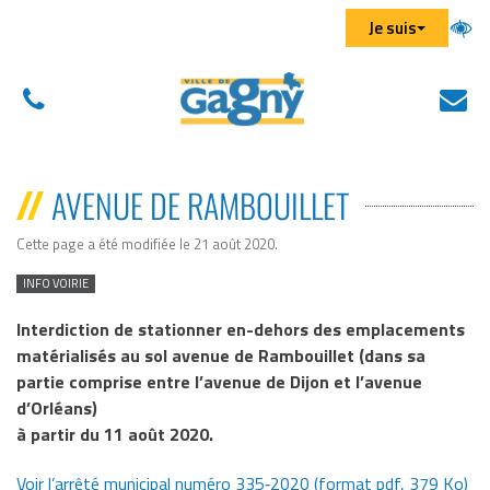
Aller au menu
Aller au contenu
Aller à la recherche
Gestion des traceurs
Je suis
01
N
(
43
éc
d
01
u
AVENUE DE RAMBOUILLET
43
n
01
on
Cette page a été modifiée le 21 août 2020
.
INFO VOIRIE
Interdiction de stationner en-dehors des emplacements
matérialisés au sol avenue de Rambouillet (dans sa
partie comprise entre l’avenue de Dijon et l’avenue
d’Orléans)
à partir du 11 août 2020.
Voir l’arrêté municipal numéro 335‐2020 (format pdf, 379
Ko
)