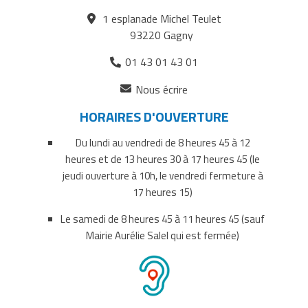
sur
sur
par
1 esplanade Michel Teulet
Facebook
Twitter
courriel
93220 Gagny
01 43 01 43 01
(ouverture
Nous écrire
dans
HORAIRES D'OUVERTURE
un
nouvel
Du lundi au vendredi de 8 heures 45 à 12
onglet)
heures et de 13 heures 30 à 17 heures 45 (le
jeudi ouverture à 10h, le vendredi fermeture à
17 heures 15)
Le samedi de 8 heures 45 à 11 heures 45 (sauf
Mairie Aurélie Salel qui est fermée)