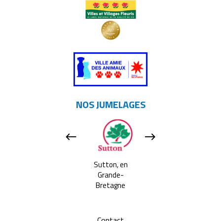
NOS JUMELAGES
Apeldoorn, aux
Sutton, en
Tavarnelle Val 
Pays-bas
Grande-
Pesa, en Itali
Bretagne
Contact