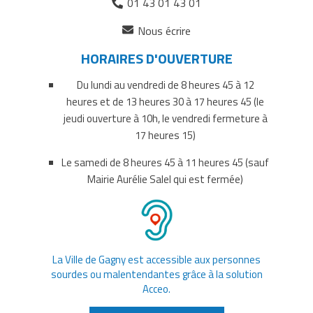
01 43 01 43 01
(ouverture
Nous écrire
dans
HORAIRES D'OUVERTURE
un
nouvel
Du lundi au vendredi de 8 heures 45 à 12
onglet)
heures et de 13 heures 30 à 17 heures 45 (le
jeudi ouverture à 10h, le vendredi fermeture à
17 heures 15)
Le samedi de 8 heures 45 à 11 heures 45 (sauf
Mairie Aurélie Salel qui est fermée)
La Ville de Gagny est accessible aux personnes
sourdes ou malentendantes grâce à la solution
Acceo.