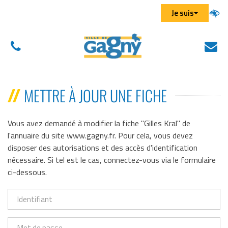
Aller au menu
Aller au contenu
Aller à la recherche
Gestion des traceurs
Je suis
01
N
(
43
éc
d
01
u
METTRE À JOUR UNE FICHE
43
n
01
on
Vous avez demandé à modifier la fiche "Gilles Kral" de
l'annuaire du site www.gagny.fr. Pour cela, vous devez
disposer des autorisations et des accès d'identification
nécessaire. Si tel est le cas, connectez-vous via le formulaire
ci-dessous.
Identifiant
Mot