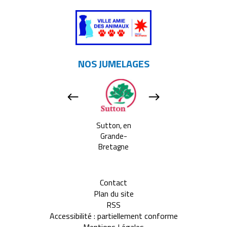
NOS JUMELAGES
Apeldoorn, aux
Sutton, en
Tavarnelle Val 
Pays-bas
Grande-
Pesa, en Itali
Bretagne
Contact
Plan du site
RSS
Accessibilité : partiellement conforme