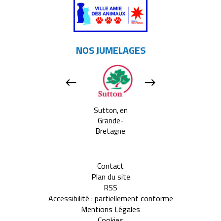
NOS JUMELAGES
Apeldoorn, aux
Sutton, en
Tavarnelle Val 
Pays-bas
Grande-
Pesa, en Itali
Bretagne
Contact
Plan du site
RSS
Accessibilité : partiellement conforme
Mentions Légales
Cookies