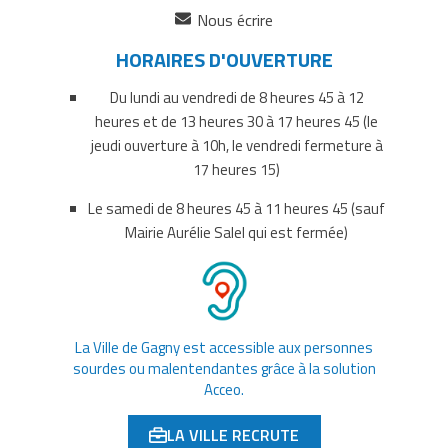
(ouverture
Nous écrire
dans
HORAIRES D'OUVERTURE
un
nouvel
Du lundi au vendredi de 8 heures 45 à 12
onglet)
heures et de 13 heures 30 à 17 heures 45 (le
jeudi ouverture à 10h, le vendredi fermeture à
17 heures 15)
Le samedi de 8 heures 45 à 11 heures 45 (sauf
Mairie Aurélie Salel qui est fermée)
La Ville de Gagny est accessible aux personnes
sourdes ou malentendantes grâce à la solution
Acceo.
LA VILLE RECRUTE
(OUVERTURE DANS UN NOUVEL ONGLET)