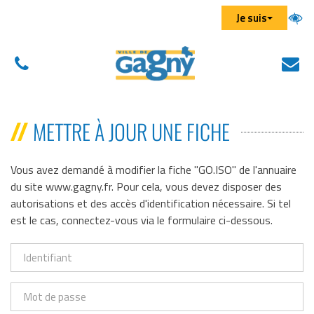
Aller au menu
Aller au contenu
Aller à la recherche
Gestion des traceurs
Je suis
01
N
(
43
éc
d
01
u
METTRE À JOUR UNE FICHE
43
n
01
on
Vous avez demandé à modifier la fiche "GO.ISO" de l'annuaire
du site www.gagny.fr. Pour cela, vous devez disposer des
autorisations et des accès d'identification nécessaire. Si tel
est le cas, connectez-vous via le formulaire ci-dessous.
Identifiant
Mot
de