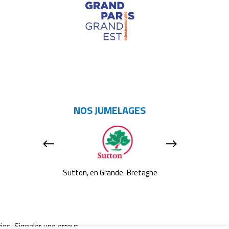
NOS JUMELAGES
s-bas
Sutton, en Grande-Bretagne
Tavarnelle 
ies
Signaler une erreur