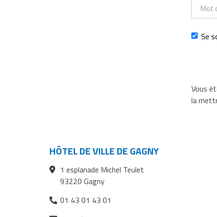
Mot
de
passe
Se s
Vous ête
la mettr
HÔTEL DE VILLE DE GAGNY
1 esplanade Michel Teulet
93220 Gagny
01 43 01 43 01