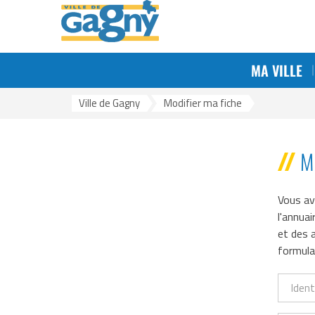
Aller au menu
Aller au contenu
Aller à la reche
Gestion des traceurs
MA VILLE
Ville de Gagny
>
Modifier ma fiche
M
Vous av
l'annua
et des a
formula
Identif