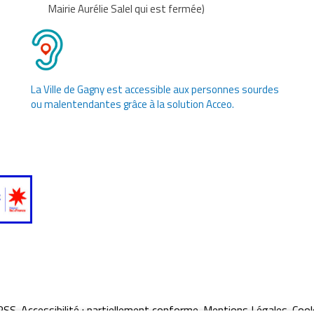
Mairie Aurélie Salel qui est fermée)
La Ville de Gagny est accessible aux personnes sourdes
ou malentendantes grâce à la solution Acceo.
Gladsaxe, au Danemark
Apeldoorn, aux Pay
RSS
Accessibilité : partiellement conforme
Mentions Légales
Cook