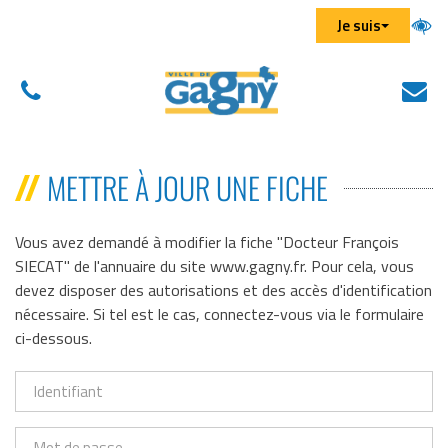
Aller au menu
Aller au contenu
Aller à la recherche
Gestion des traceurs
Je suis
01
N
(
43
éc
d
01
u
METTRE À JOUR UNE FICHE
43
n
01
on
Vous avez demandé à modifier la fiche "Docteur François
SIECAT" de l'annuaire du site www.gagny.fr. Pour cela, vous
devez disposer des autorisations et des accès d'identification
nécessaire. Si tel est le cas, connectez-vous via le formulaire
ci-dessous.
Identifiant
Mot