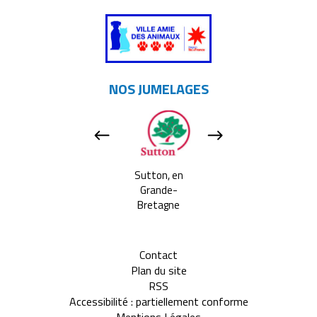
NOS JUMELAGES
Apeldoorn, aux
Sutton, en
Tavarnelle Val 
Pays-bas
Grande-
Pesa, en Itali
Bretagne
Contact
Plan du site
RSS
Accessibilité : partiellement conforme