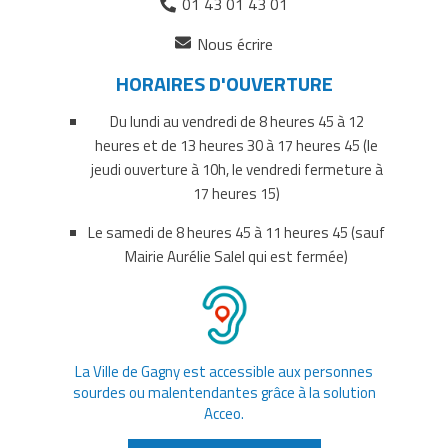
01 43 01 43 01
(ouverture
Nous écrire
dans
HORAIRES D'OUVERTURE
un
nouvel
Du lundi au vendredi de 8 heures 45 à 12
onglet)
heures et de 13 heures 30 à 17 heures 45 (le
jeudi ouverture à 10h, le vendredi fermeture à
17 heures 15)
Le samedi de 8 heures 45 à 11 heures 45 (sauf
Mairie Aurélie Salel qui est fermée)
La Ville de Gagny est accessible aux personnes
sourdes ou malentendantes grâce à la solution
Acceo.