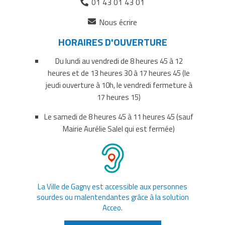
01 43 01 43 01
(ouverture
Nous écrire
dans
HORAIRES D'OUVERTURE
un
nouvel
Du lundi au vendredi de 8 heures 45 à 12
onglet)
heures et de 13 heures 30 à 17 heures 45 (le
jeudi ouverture à 10h, le vendredi fermeture à
17 heures 15)
Le samedi de 8 heures 45 à 11 heures 45 (sauf
Mairie Aurélie Salel qui est fermée)
La Ville de Gagny est accessible aux personnes
sourdes ou malentendantes grâce à la solution
Acceo.