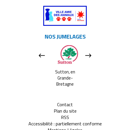
NOS JUMELAGES
Apeldoorn, aux
Sutton, en
Tavarnelle Val 
Pays-bas
Grande-
Pesa, en Itali
Bretagne
Contact
Plan du site
RSS
Accessibilité : partiellement conforme