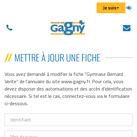
Aller au menu
Aller au contenu
Aller à la recherche
Gestion des traceurs
Je suis
01
N
(
43
éc
d
01
u
METTRE À JOUR UNE FICHE
43
n
01
on
Vous avez demandé à modifier la fiche "Gymnase Bernard
Verite" de l'annuaire du site www.gagny.fr. Pour cela, vous
devez disposer des autorisations et des accès d'identification
nécessaire. Si tel est le cas, connectez-vous via le formulaire
ci-dessous.
Identifiant
Mot