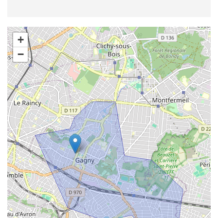
:
+
−