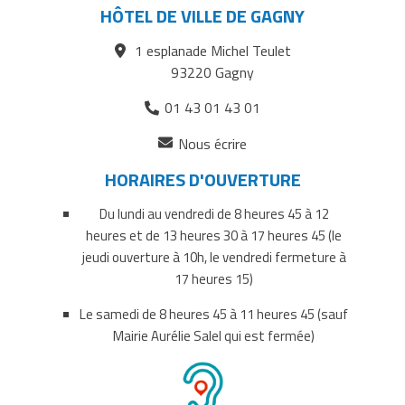
sur
sur
par
HÔTEL DE VILLE DE GAGNY
Facebook
Twitter
courriel
1 esplanade Michel Teulet
93220 Gagny
01 43 01 43 01
(ouverture
Nous écrire
dans
HORAIRES D'OUVERTURE
un
nouvel
Du lundi au vendredi de 8 heures 45 à 12
onglet)
heures et de 13 heures 30 à 17 heures 45 (le
jeudi ouverture à 10h, le vendredi fermeture à
17 heures 15)
Le samedi de 8 heures 45 à 11 heures 45 (sauf
Mairie Aurélie Salel qui est fermée)