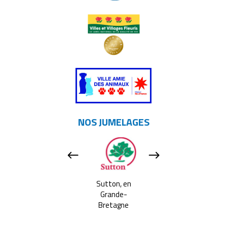
NOS JUMELAGES
Apeldoorn, aux
Sutton, en
Tavarnelle Val 
Pays-bas
Grande-
Pesa, en Itali
Bretagne