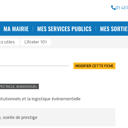
rche
01 43 
MA MAIRIE
MES SERVICES PUBLICS
MES SORTIE
s utiles
>
L’Atelier 101
MODIFIER CETTE FICHE
PECTACLE, AUDIOVISUEL
titutionnels et la logistique événementielle
, soirée de prestige