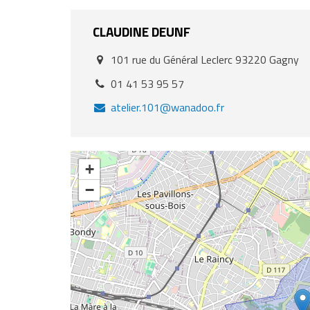
CLAUDINE
DEUNF
101 rue du Général Leclerc 93220 Gagny
Addresse
:
01 41 53 95 57
Téléphone
:
atelier.101@wanadoo.fr
Email
:
+
−