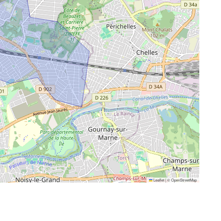
Leaflet
|
©
OpenStreetMap