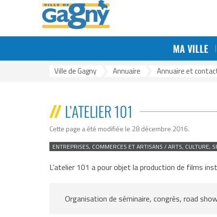
Aller au menu
Aller au contenu
Aller à la reche
Gestion des traceurs
MA VILLE
Ville de Gagny
>
Annuaire
>
Annuaire et contact
L’ATELIER 101
Cette page a été modifiée le 28 décembre 2016
.
ENTREPRISES, COMMERCES ET ARTISANS / ARTS, CULTURE, S
L’atelier 101 a pour objet la production de films ins
Organisation de séminaire, congrès, road show