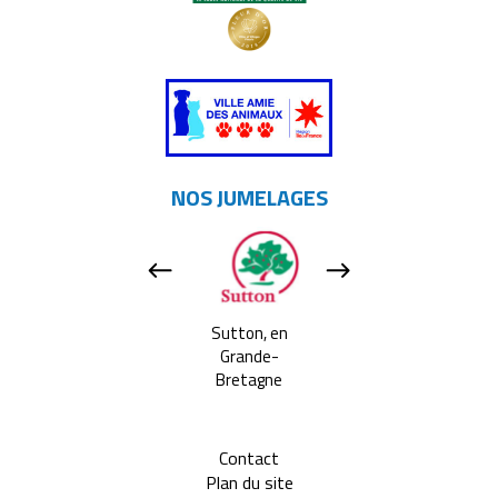
NOS JUMELAGES
Apeldoorn, aux
Sutton, en
Tavarnelle Val 
Pays-bas
Grande-
Pesa, en Itali
Bretagne
Contact
Plan du site