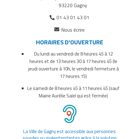
sur
sur
par
93220 Gagny
Facebook
Twitter
courriel
01 43 01 43 01
(ouverture
Nous écrire
dans
HORAIRES D'OUVERTURE
un
nouvel
Du lundi au vendredi de 8 heures 45 à 12
onglet)
heures et de 13 heures 30 à 17 heures 45 (le
jeudi ouverture à 10h, le vendredi fermeture à
17 heures 15)
Le samedi de 8 heures 45 à 11 heures 45 (sauf
Mairie Aurélie Salel qui est fermée)
La Ville de Gagny est accessible aux personnes
sourdes ou malentendantes grâce à la solution