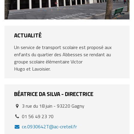
ACTUALITÉ
Un service de transport scolaire est proposé aux
enfants du quartier des Abbesses se rendant au
groupe scolaire élémentaire Victor
Hugo et Lavoisier.
BÉATRICE
DA SILVA
- DIRECTRICE
3 rue du 18 juin - 93220 Gagny
Addresse
:
01 56 49 23 70
Téléphone
:
ce.0930642T@ac-creteil.fr
Email
: