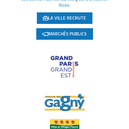
Acceo.
LA VILLE RECRUTE
(OUVERTURE DANS UN NOUVEL ONGLET)
MARCHÉS PUBLICS
(OUVERTURE DANS UN NOUVEL ONGLET)