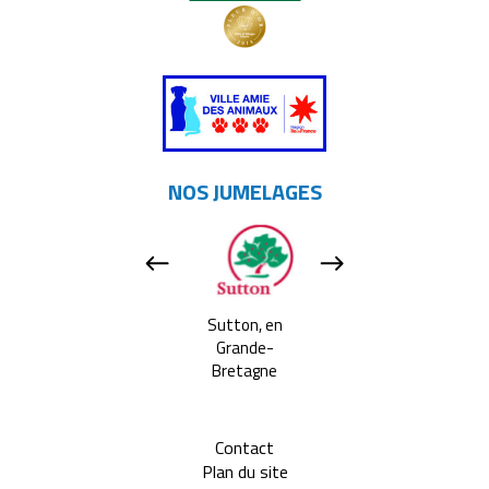
NOS JUMELAGES
Apeldoorn, aux
Sutton, en
Tavarnelle Val 
Pays-bas
Grande-
Pesa, en Itali
Bretagne
Contact
Plan du site