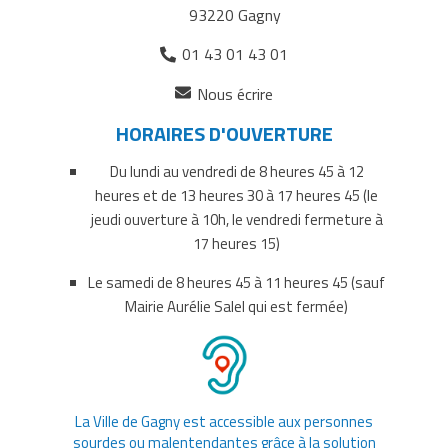
sur
sur
par
93220 Gagny
Facebook
Twitter
courriel
01 43 01 43 01
(ouverture
Nous écrire
dans
HORAIRES D'OUVERTURE
un
nouvel
Du lundi au vendredi de 8 heures 45 à 12
onglet)
heures et de 13 heures 30 à 17 heures 45 (le
jeudi ouverture à 10h, le vendredi fermeture à
17 heures 15)
Le samedi de 8 heures 45 à 11 heures 45 (sauf
Mairie Aurélie Salel qui est fermée)
La Ville de Gagny est accessible aux personnes
sourdes ou malentendantes grâce à la solution