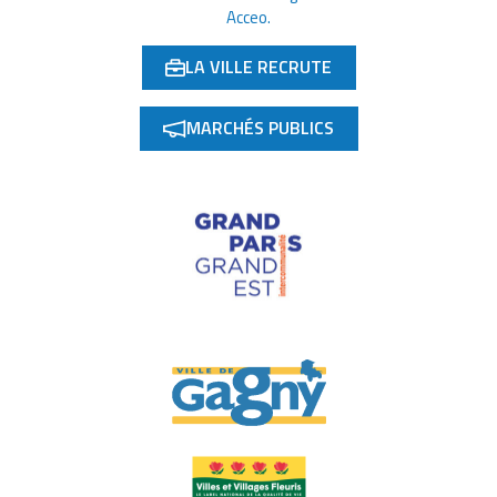
Acceo.
LA VILLE RECRUTE
(OUVERTURE DANS UN NOUVEL ONGLET)
MARCHÉS PUBLICS
(OUVERTURE DANS UN NOUVEL ONGLET)