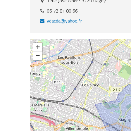
1 rue José Giner 93220 Gagny
Addresse
:
06 72 81 80 66
Téléphone
:
vdacda@yahoo.fr
Email
:
+
−