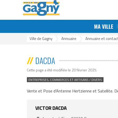
Aller au menu
Aller au contenu
Aller à la reche
Gestion des traceurs
MA VILLE
Ville de Gagny
>
Annuaire
>
Annuaire et contact
DACDA
Cette page a été modifiée le 20 février 2025
.
ENTREPRISES, COMMERCES ET ARTISANS / DIVERS
Vente et Pose d’Antenne Hertzienne et Satellite.
VICTOR
DACDA