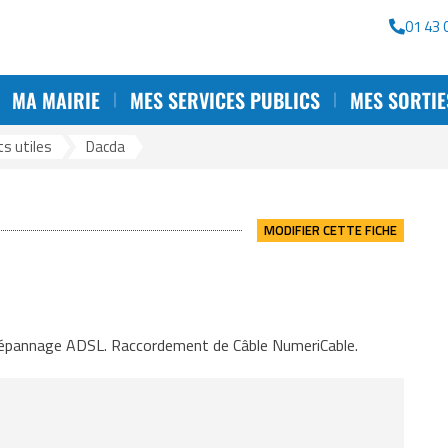
rche
01 43 
MA MAIRIE
MES SERVICES PUBLICS
MES SORTIE
s utiles
>
Dacda
MODIFIER CETTE FICHE
 Dépannage ADSL. Raccordement de Câble NumeriCable.