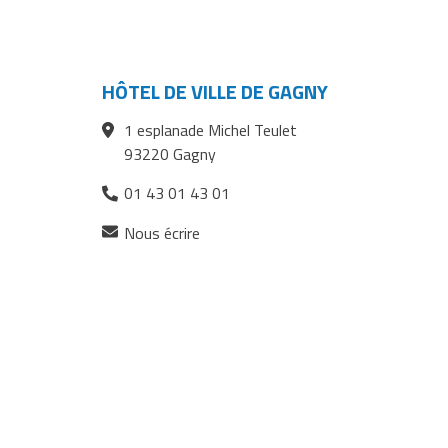
la
Dacda
Dacda
Dacda
page
sur
sur
par
Facebook
Twitter
courriel
HÔTEL DE VILLE DE GAGNY
1 esplanade Michel Teulet
93220 Gagny
01 43 01 43 01
(ouverture
Nous écrire
dans
un
nouvel
onglet)