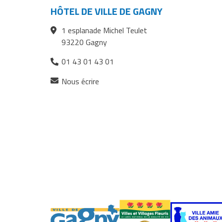
Facebook
Twitter
courriel
HÔTEL DE VILLE DE GAGNY
1 esplanade Michel Teulet
93220 Gagny
01 43 01 43 01
(ouverture
Nous écrire
dans
un
nouvel
onglet)