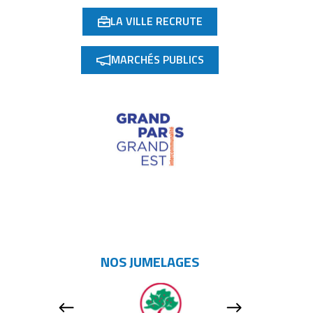
LA VILLE RECRUTE
(OUVERTURE DANS UN NOUVEL ONGLET)
MARCHÉS PUBLICS
(OUVERTURE DANS UN NOUVEL ONGLET)
NOS JUMELAGES