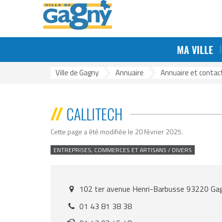
Aller au menu
Aller au contenu
Aller à la reche
Gestion des traceurs
MA VILLE
Ville de Gagny
>
Annuaire
>
Annuaire et contact
CALLITECH
Cette page a été modifiée le 20 février 2025
.
ENTREPRISES, COMMERCES ET ARTISANS / DIVERS
102 ter avenue Henri-Barbusse 93220 Ga
Addresse
:
01 43 81 38 38
Téléphone
: