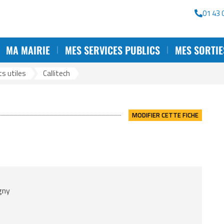
rche
01 43 
MA MAIRIE
MES SERVICES PUBLICS
MES SORTIE
s utiles
>
Callitech
MODIFIER CETTE FICHE
gny