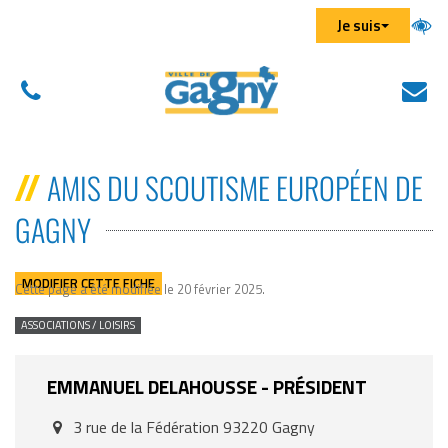
Aller au menu
Aller au contenu
Aller à la recherche
Gestion des traceurs
Je suis
01
N
(
43
éc
d
01
u
AMIS DU SCOUTISME EUROPÉEN DE
43
n
GAGNY
01
on
MODIFIER CETTE FICHE
Cette page a été modifiée le 20 février 2025
.
ASSOCIATIONS / LOISIRS
EMMANUEL
DELAHOUSSE
- PRÉSIDENT
3 rue de la Fédération 93220 Gagny
Addresse
: