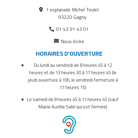
Européen
Européen
Européen
1 esplanade Michel Teulet
de
de
de
93220 Gagny
Gagny
Gagny
Gagny
01 43 01 43 01
sur
sur
par
(ouverture
Facebook
Twitter
courriel
Nous écrire
dans
HORAIRES D'OUVERTURE
un
nouvel
Du lundi au vendredi de 8 heures 45 à 12
onglet)
heures et de 13 heures 30 à 17 heures 45 (le
jeudi ouverture à 10h, le vendredi fermeture à
17 heures 15)
Le samedi de 8 heures 45 à 11 heures 45 (sauf
Mairie Aurélie Salel qui est fermée)