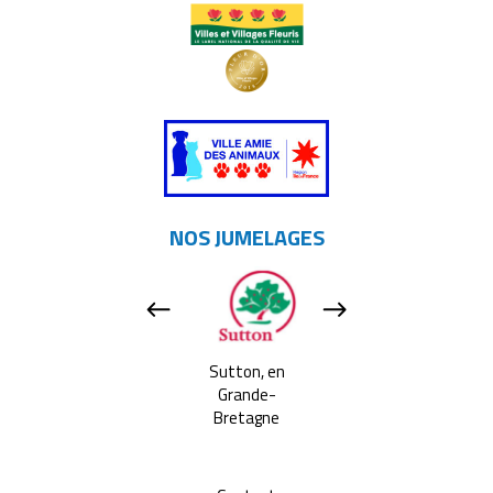
NOS JUMELAGES
Apeldoorn, aux
Sutton, en
Tavarnelle Val 
Pays-bas
Grande-
Pesa, en Itali
Bretagne