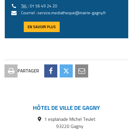
Tél.
: 01 56 49 24 20
Courriel : service.mediatheque@mairie-gagny.fr
EN SAVOIR PLUS
PARTAGER
Imprimer
Partager
Partager
Partager
la
Ogres,
Ogres,
Ogres,
page
ogresses
ogresses
ogresses
et
et
et
HÔTEL DE VILLE DE GAGNY
monstres
monstres
monstres
1 esplanade Michel Teulet
du
du
du
93220 Gagny
Pacifique
Pacifique
Pacifique