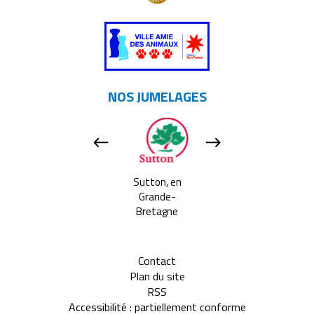
NOS JUMELAGES
Apeldoorn, aux
Sutton, en
Tavarnelle Val 
Pays-bas
Grande-
Pesa, en Itali
Bretagne
Contact
Plan du site
RSS
Accessibilité : partiellement conforme