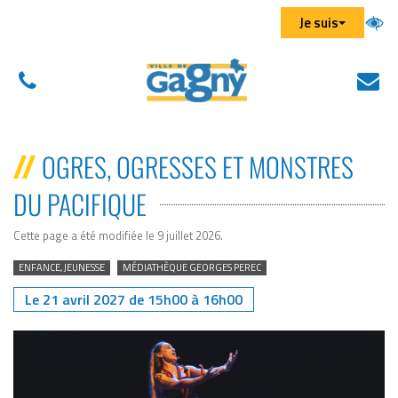
Aller au menu
Aller au contenu
Aller à la recherche
Gestion des traceurs
Je suis
01
N
(
43
éc
d
01
u
OGRES, OGRESSES ET MONSTRES
43
n
DU PACIFIQUE
01
on
Cette page a été modifiée le 9 juillet 2026
.
ENFANCE, JEUNESSE
MÉDIATHÈQUE GEORGES PEREC
Le
21
avril
2027
de
15h00
à
16h00