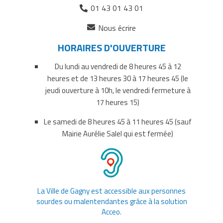
01 43 01 43 01
sur
sur
par
(ouverture
Facebook
Twitter
courriel
Nous écrire
dans
HORAIRES D'OUVERTURE
un
nouvel
Du lundi au vendredi de 8 heures 45 à 12
onglet)
heures et de 13 heures 30 à 17 heures 45 (le
jeudi ouverture à 10h, le vendredi fermeture à
17 heures 15)
Le samedi de 8 heures 45 à 11 heures 45 (sauf
Mairie Aurélie Salel qui est fermée)
La Ville de Gagny est accessible aux personnes
sourdes ou malentendantes grâce à la solution
Acceo.