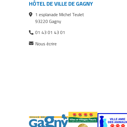
Facebook
Twitter
courriel
HÔTEL DE VILLE DE GAGNY
1 esplanade Michel Teulet
93220 Gagny
01 43 01 43 01
(ouverture
Nous écrire
dans
un
nouvel
onglet)