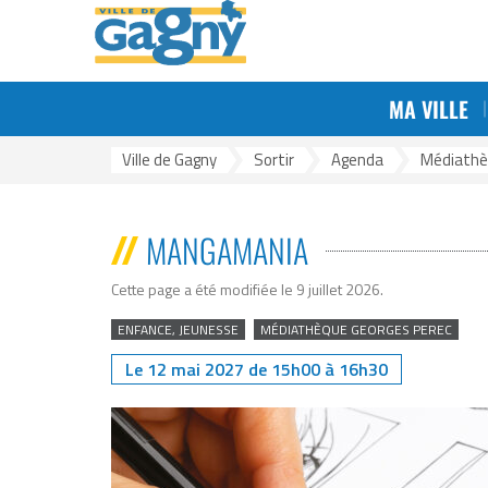
Aller au menu
Aller au contenu
Aller à la reche
Gestion des traceurs
MA VILLE
Ville de Gagny
>
Sortir
>
Agenda
>
Médiathè
MANGAMANIA
Cette page a été modifiée le 9 juillet 2026
.
ENFANCE, JEUNESSE
MÉDIATHÈQUE GEORGES PEREC
Le
12
mai
2027
de
15h00
à
16h30