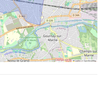
Leaflet
|
©
OpenStreetMap
r
ania