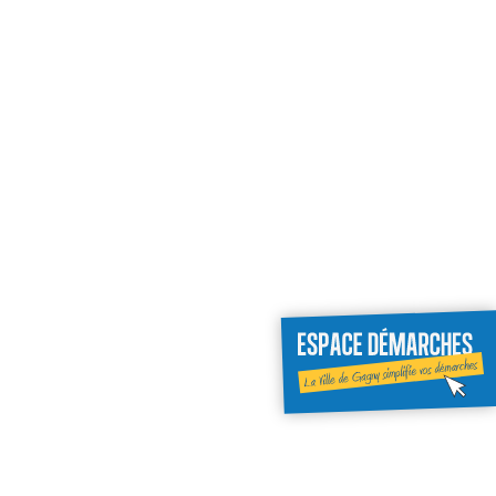
Espace
(ouverture
démarches
dans
un
nouvel