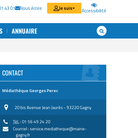
01 43 01
Nous écrire
Je suis
Accessibilité
(ouverture
dans
un
S
ANNUAIRE
nouvel
RECHERCHE
onglet)
CONTACT
Médiathèque Georges Perec
20 bis Avenue Jean Jaurès - 93220 Gagny
Tél.
: 01 56 49 24 20
Courriel : service.mediatheque@mairie-
gagny.fr