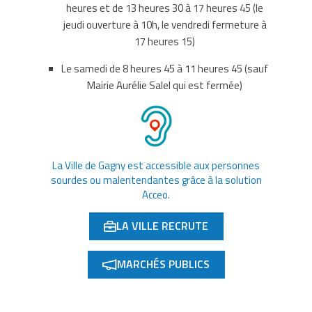
onglet)
heures et de 13 heures 30 à 17 heures 45 (le
jeudi ouverture à 10h, le vendredi fermeture à
17 heures 15)
Le samedi de 8 heures 45 à 11 heures 45 (sauf
Mairie Aurélie Salel qui est fermée)
La Ville de Gagny est accessible aux personnes
sourdes ou malentendantes grâce à la solution
Acceo.
LA VILLE RECRUTE
(OUVERTURE DANS UN NOUVEL ONGLET)
MARCHÉS PUBLICS
(OUVERTURE DANS UN NOUVEL ONGLET)