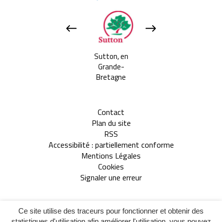
Apeldoorn, aux
Sutton, en
Tavarnelle Val 
Pays-bas
Grande-
Pesa, en Itali
Bretagne
Contact
Plan du site
RSS
Accessibilité : partiellement conforme
Mentions Légales
Cookies
Signaler une erreur
Inovagora
Site réalisé par
Ce site utilise des traceurs pour fonctionner et obtenir des
(ouverture
statistiques d'utilisation afin améliorer l'utilisation, vous pouvez