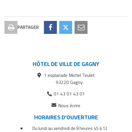
PARTAGER
Imprimer
Partager
Partager
Partager
la
Conférence
Conférence
Conférence
page
sur
sur
sur
la
la
la
HÔTEL DE VILLE DE GAGNY
musique
musique
musique
1 esplanade Michel Teulet
irlandaise
irlandaise
irlandaise
93220 Gagny
sur
sur
par
01 43 01 43 01
Facebook
Twitter
courriel
(ouverture
Nous écrire
dans
HORAIRES D'OUVERTURE
un
nouvel
Du lundi au vendredi de 8 heures 45 à 12