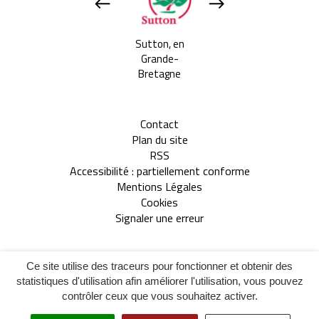
Apeldoorn, aux
Sutton, en
Tavarnelle Val 
Pays-bas
Grande-
Pesa, en Itali
Bretagne
Contact
Plan du site
RSS
Accessibilité : partiellement conforme
Mentions Légales
Cookies
Signaler une erreur
Inovagora
Site réalisé par
Ce site utilise des traceurs pour fonctionner et obtenir des
(ouverture
statistiques d'utilisation afin améliorer l'utilisation, vous pouvez
dans
contrôler ceux que vous souhaitez activer.
un
(ouverture