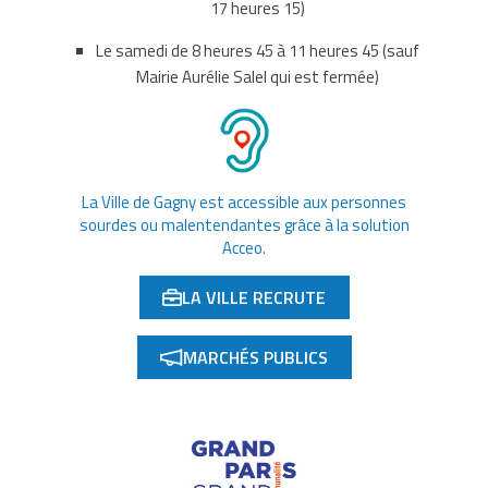
17 heures 15)
Le samedi de 8 heures 45 à 11 heures 45 (sauf
Mairie Aurélie Salel qui est fermée)
La Ville de Gagny est accessible aux personnes
sourdes ou malentendantes grâce à la solution
Acceo.
LA VILLE RECRUTE
(OUVERTURE DANS UN NOUVEL ONGLET)
MARCHÉS PUBLICS
(OUVERTURE DANS UN NOUVEL ONGLET)