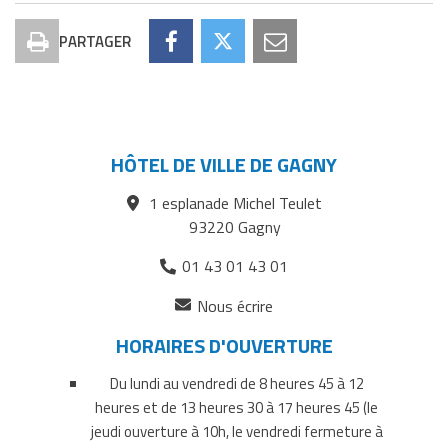
PARTAGER
Imprimer
Partager
Partager
Partager
la
Agenda
Agenda
Agenda
page
sur
sur
par
Facebook
Twitter
courriel
HÔTEL DE VILLE DE GAGNY
1 esplanade Michel Teulet
93220 Gagny
01 43 01 43 01
(ouverture
Nous écrire
dans
HORAIRES D'OUVERTURE
un
nouvel
Du lundi au vendredi de 8 heures 45 à 12
onglet)
heures et de 13 heures 30 à 17 heures 45 (le
jeudi ouverture à 10h, le vendredi fermeture à