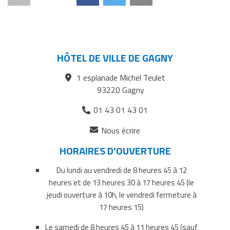
Imprimer
Partager
Partager
Partager
la
Gagny
Gagny
Gagny
page
Mag,
Mag,
Mag,
septembre
septembre
septembre
HÔTEL DE VILLE DE GAGNY
2017
2017
2017
1 esplanade Michel Teulet
sur
sur
par
93220 Gagny
Facebook
Twitter
courriel
01 43 01 43 01
(ouverture
Nous écrire
dans
HORAIRES D'OUVERTURE
un
nouvel
Du lundi au vendredi de 8 heures 45 à 12
onglet)
heures et de 13 heures 30 à 17 heures 45 (le
jeudi ouverture à 10h, le vendredi fermeture à
17 heures 15)
Le samedi de 8 heures 45 à 11 heures 45 (sauf