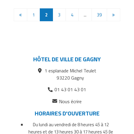
Page
Page
1
2
3
4
...
39
précédente
suivante
HÔTEL DE VILLE DE GAGNY
1 esplanade Michel Teulet
93220 Gagny
01 43 01 43 01
(ouverture
Nous écrire
dans
HORAIRES D'OUVERTURE
un
nouvel
Du lundi au vendredi de 8 heures 45 à 12
onglet)
heures et de 13 heures 30 à 17 heures 45 (le