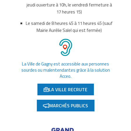
jeudi ouverture à 10h, le vendredi fermeture à
17 heures 15)
Le samedi de 8 heures 45 à 11 heures 45 (sauf
Mairie Aurélie Salel qui est fermée)
La Ville de Gagny est accessible aux personnes
sourdes ou malentendantes grâce à la solution
Acceo.
LA VILLE RECRUTE
(OUVERTURE DANS UN NOUVEL ONGLET)
MARCHÉS PUBLICS
(OUVERTURE DANS UN NOUVEL ONGLET)