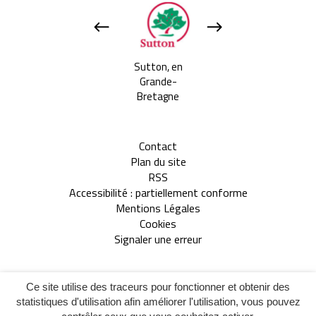
Apeldoorn, aux
Sutton, en
Tavarnelle Val 
Pays-bas
Grande-
Pesa, en Itali
Bretagne
Contact
Plan du site
RSS
Accessibilité : partiellement conforme
Mentions Légales
Cookies
Signaler une erreur
Inovagora
Site réalisé par
Ce site utilise des traceurs pour fonctionner et obtenir des
(ouverture
statistiques d'utilisation afin améliorer l'utilisation, vous pouvez
dans