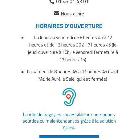
01 43 01 43 01
(ouverture
Nous écrire
dans
HORAIRES D'OUVERTURE
un
nouvel
Du lundi au vendredi de 8 heures 45 à 12
onglet)
heures et de 13 heures 30 à 17 heures 45 (le
jeudi ouverture à 10h, le vendredi fermeture à
17 heures 15)
Le samedi de 8 heures 45 à 11 heures 45 (sauf
Mairie Aurélie Salel qui est fermée)
La Ville de Gagny est accessible aux personnes
sourdes ou malentendantes grâce à la solution
Acceo.