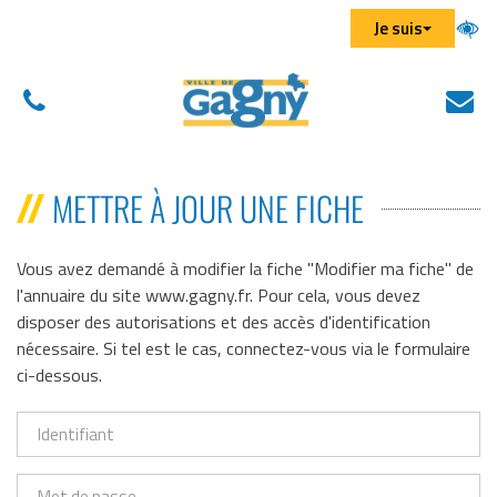
Aller au menu
Aller au contenu
Aller à la recherche
Gestion des traceurs
Je suis
01
N
(
43
éc
d
01
u
METTRE À JOUR UNE FICHE
43
n
01
on
Vous avez demandé à modifier la fiche "Modifier ma fiche" de
l'annuaire du site www.gagny.fr. Pour cela, vous devez
disposer des autorisations et des accès d'identification
nécessaire. Si tel est le cas, connectez-vous via le formulaire
ci-dessous.
Identifiant
Mot