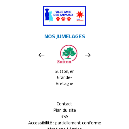
NOS JUMELAGES
Apeldoorn, aux
Sutton, en
Tavarnelle Val 
Pays-bas
Grande-
Pesa, en Itali
Bretagne
Contact
Plan du site
RSS
Accessibilité : partiellement conforme